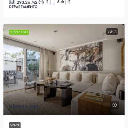
2
5
2
293.26
M2
DEPARTAMENTO
VENTA
DESTACADAS
U$S920,000
VENTA