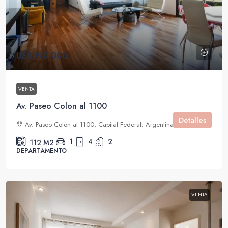
U$S390,000
VENTA
Av. Paseo Colon al 1100
Detalles
Av. Paseo Colon al 1100, Capital Federal, Argentina
1
4
2
112
M2
DEPARTAMENTO
VENTA