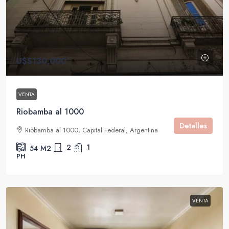
U$S130,000
VENTA
Riobamba al 1000
Detalles
Riobamba al 1000, Capital Federal, Argentina
2
1
54
M2
PH
VENTA