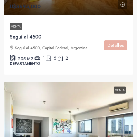
U$S695,000
VENTA
Seguí al 4500
Detalles
Seguí al 4500, Capital Federal, Argentina
1
5
2
205
M2
DEPARTAMENTO
VENTA