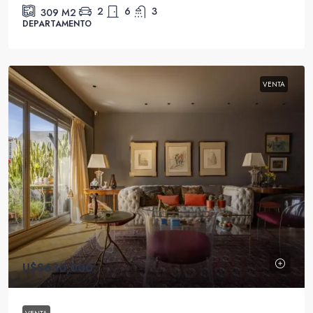
2
6
3
309
M2
DEPARTAMENTO
VENTA
U$S630,000