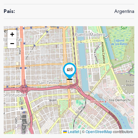
País:
Argentina
+
−
Leaflet
|
©
OpenStreetMap
contributors