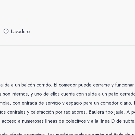
Lavadero
alida a un balcón corrido. El comedor puede cerrarse y funcionar c
os son internos, y uno de ellos cuenta con salida a un patio cerr
lia, con entrada de servicio y espacio para un comedor diario.
ios centrales y calefacción por radiadores. Baulera tipo jaula. A
on acceso a numerosas líneas de colectivos y a la línea D de subte
olo efecto orientativo. Las medidas reales surgirán del título d