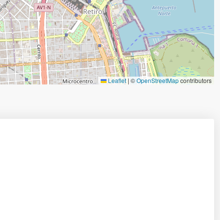
Leaflet
|
©
OpenStreetMap
contributors