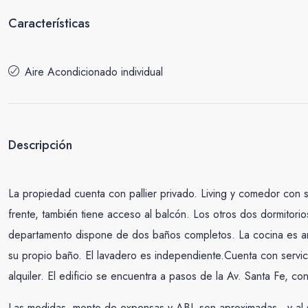
Características
Aire Acondicionado individual
Descripción
La propiedad cuenta con pallier privado. Living y comedor con s
frente, también tiene acceso al balcón. Los otros dos dormitori
departamento dispone de dos baños completos. La cocina es amp
su propio baño. El lavadero es independiente.Cuenta con servic
alquiler. El edificio se encuentra a pasos de la Av. Santa Fe, c
Las medidas, monto de expensas y ABL son aproximadas , y al s