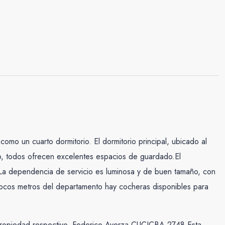
omo un cuarto dormitorio. El dormitorio principal, ubicado al
ado, todos ofrecen excelentes espacios de guardado.El
 La dependencia de servicio es luminosa y de buen tamaño, con
 pocos metros del departamento hay cocheras disponibles para
.
e propiedad respectivo. Federico Ayerza CUCICBA 2748 Esta