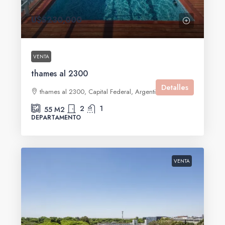
U$S230,000
VENTA
thames al 2300
Detalles
thames al 2300, Capital Federal, Argentina
2
1
55
M2
DEPARTAMENTO
VENTA