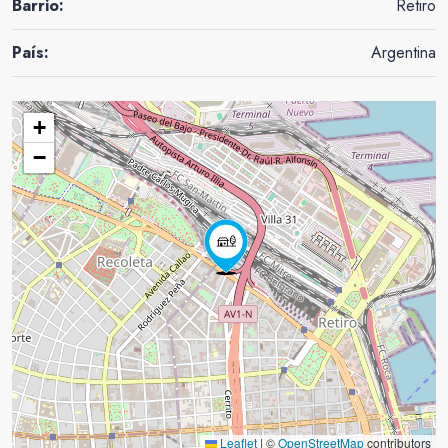
Barrio:
Retiro
País:
Argentina
+
−
Leaflet
|
©
OpenStreetMap
contributors