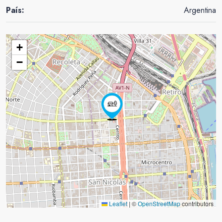
País:
Argentina
+
−
Leaflet
|
©
OpenStreetMap
contributors