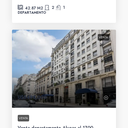
2
1
42.87
M2
DEPARTAMENTO
VENTA
U$S498,000
VENTA
Venta departamento Alvear al 1700