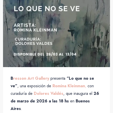
B
resson
Art
Gallery
presenta
“
Lo
que
no
se
ve”
,
una
exposición
de
Romina
Kleinman
,
con
curaduría
de
Dolores
Valdés
,
que
inaugura
el
26
de
marzo
de
2026
a
las
18
hs
en
Buenos
Aires
.