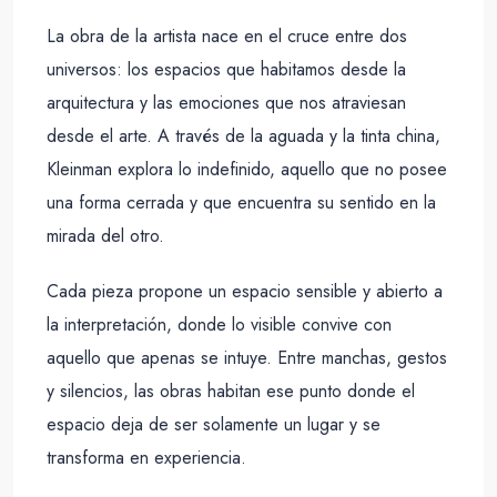
La
obra
de
la
artista
nace
en
el
cruce
entre
dos
universos:
los
espacios
que
habitamos
desde
la
arquitectura
y
las
emociones
que
nos
atraviesan
desde
el
arte.
A
través
de
la
aguada
y
la
tinta
china,
Kleinman
explora
lo
indefinido,
aquello
que
no
posee
una
forma
cerrada
y
que
encuentra
su
sentido
en
la
mirada
del
otro.
Cada
pieza
propone
un
espacio
sensible
y
abierto
a
la
interpretación,
donde
lo
visible
convive
con
aquello
que
apenas
se
intuye.
Entre
manchas,
gestos
y
silencios,
las
obras
habitan
ese
punto
donde
el
espacio
deja
de
ser
solamente
un
lugar
y
se
transforma
en
experiencia.