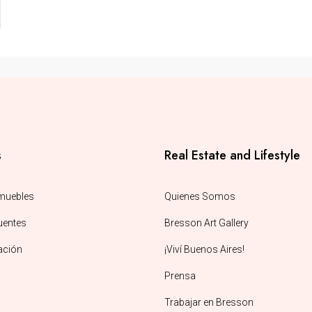
s
Real Estate and Lifestyle
muebles
Quienes Somos
uentes
Bresson Art Gallery
sación
¡Viví Buenos Aires!
Prensa
Trabajar en Bresson