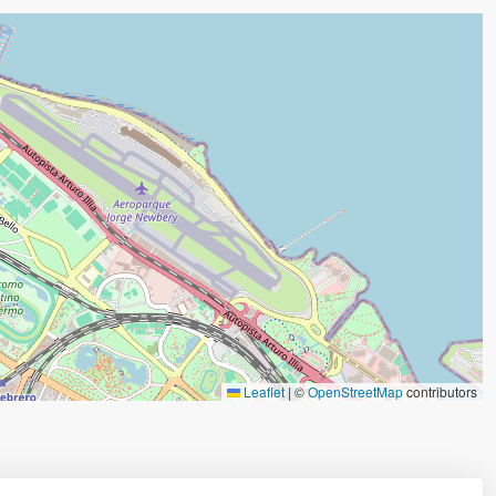
Leaflet
|
©
OpenStreetMap
contributors