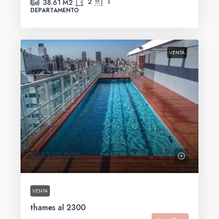
2
1
38.61
M2
DEPARTAMENTO
VENTA
U$S230,000
VENTA
thames al 2300