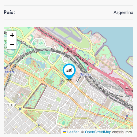
País:
Argentina
+
−
Leaflet
|
©
OpenStreetMap
contributors