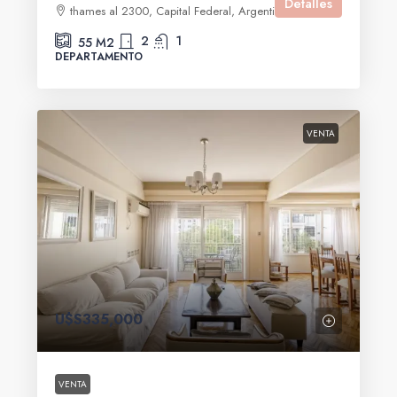
Detalles
thames al 2300, Capital Federal, Argentina
2
1
55
M2
DEPARTAMENTO
VENTA
U$S335,000
VENTA