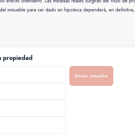
 efecto orientativo. Las medidas reales surgirán del título de p
a del inmueble para ser dado en hipoteca dependerá, en definitiva, 
a propiedad