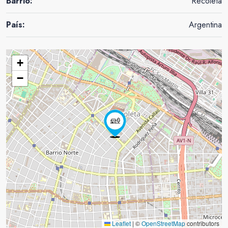
Barrio:
Recoleta
País:
Argentina
+
−
Leaflet
|
©
OpenStreetMap
contributors