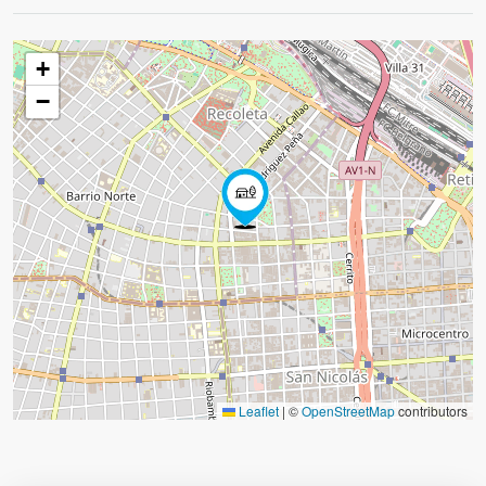
+
−
Leaflet
|
©
OpenStreetMap
contributors